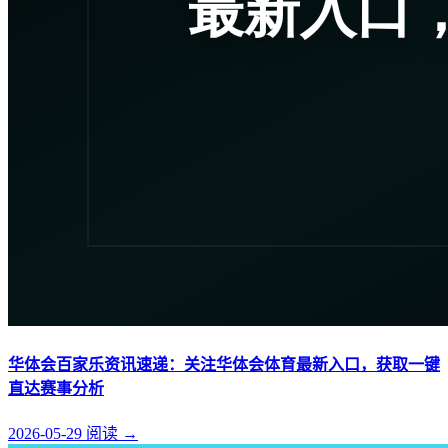
华体会百家乐资讯速递：关注华体会体育最新入口，获取一键
直达赛事分析
2026-05-29
阅读
→