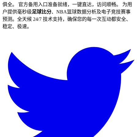
俱全。 官方备用入口准备就绪，一键直达，访问顺畅。 为用
户提供毫秒级
足球比分
、NBA篮球数据分析及电子竞技赛事
预测。全天候 24/7 技术支持，确保您的每一次互动都安全、
稳定、极速。