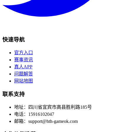
快速导航
官方入口
赛事资讯
真人APP
问题解答
网站地图
联系支持
地址：四川省宜宾市高县胜利路185号
电话：15916102047
邮箱：
support@hth-gameok.com