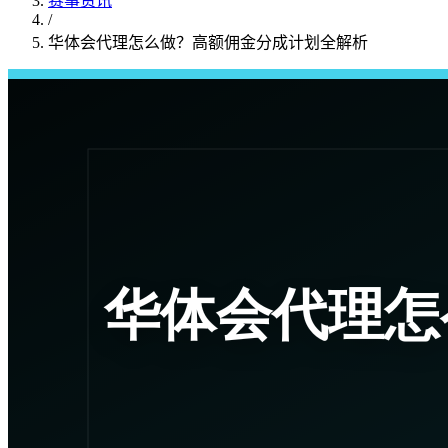
赛事资讯
/
华体会代理怎么做？高额佣金分成计划全解析