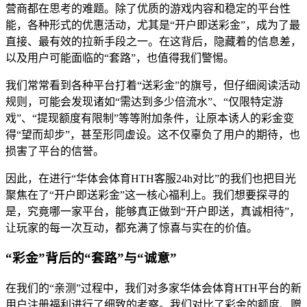
营商都在思考的难题。除了优质的游戏内容和稳定的平台性
能，各种形式的优惠活动，尤其是“开户即送彩金”，成为了最
直接、最有效的拉新手段之一。在这背后，隐藏着的信息差，
以及用户可能面临的“套路”，也值得我们警惕。
我们常常看到各种平台打着“送彩金”的旗号，但仔细阅读活动
规则，可能会发现诸如“需达到多少倍流水”、“仅限特定游
戏”、“提现额度有限制”等等附加条件，让原本诱人的彩金变
得“望而却步”，甚至形同虚设。这不仅辜负了用户的期待，也
损害了平台的信誉。
因此，在进行“华体会体育HTH客服24h对比”的我们也把目光
聚焦在了“开户即送彩金”这一核心福利上。我们想要探寻的
是，究竟哪一家平台，能够真正做到“开户即送，真诚相待”，
让玩家的每一次互动，都充满了惊喜与实在的价值。
“彩金”背后的“套路”与“诚意”
在我们的“亲测”过程中，我们对多家华体会体育HTH平台的新
用户注册福利进行了细致的考察。我们对比了彩金的额度、赠