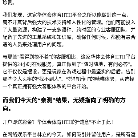
珍贵。
我们发现，这家华体会体育HTH平台之所以能做到这一点，
离不开其背后强大的技术支持和人性化的管理。他们可能投入
了大量资源，构建了一支多语种、跨时区的专业客服团队，并
配备了先进的工单系统和知识库，确保任何时候，都能有最合
适的人员来处理用户的问题。
与那些“看得到摸不着”的客服相比，这家华体会体育HTH平台
提供的24小时在线服务，真正做到了“随时随地，有问必答”。
它不仅仅是摆设，更是玩家在游戏过程中最坚实的后盾。告别
那些令人头疼的“找不到人”、“答非所问”的糟糕体验，从选择
一个真正拥有强大客服体系的平台开始。
而我们今天的“亲测”结果，无疑指向了明确的方
向。
开户即送彩金？华体会体育HTH的“诚意”不止于此！
在网络娱乐平台林立的今天，如何吸引并留住用户，是所有运