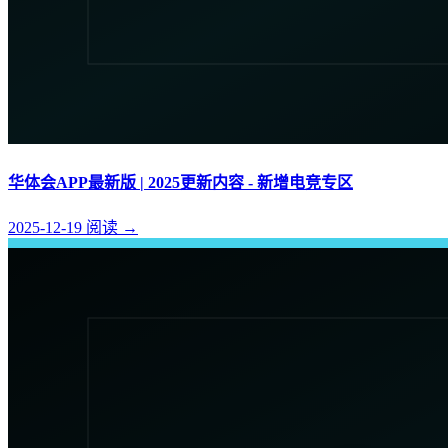
华体会体育下载平台资讯：深度探讨真人21点马丁策略上限应
用法则
2026-05-28
阅读
→