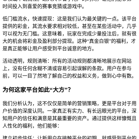
时间投入到喜爱的赛事竞猜或游戏中。
低门槛流水，快速提现：这是我们认为最关键的一点。该平台
提供的彩金，其流水要求相对较低，甚至在某些活动中，几乎
可以视为无门槛。这意味着，玩家在完成少量投注后，就有很
大的机会将彩金及盈利部分提现。这种“真金白银”的福利，才
是真正能够让用户感受到平台诚意的地方。
活动透明，规则清晰：所有的活动规则都清晰地展示在网站
上，没有任何含糊不清或容易引起误解的条款。用户在参与
前，可以一目了然地了解自己的权益和义务，做到心中有数。
为何这家平台如此“大方”？
我们分析认为，这不仅仅是简单的营销策略，更是平台对于用
户价值的深度认同。一家真正有实力、有长远眼光的平台，深
知用户的信任和满意是其最重要的资产。通过提供这样慷慨且
人性化的福利，他们能够：
建立初步信任：让新用户在接触平台的初期，就感受到平台的